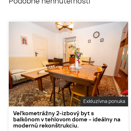
Podobné nehnuteľnosti
Exkluzívna ponuka
Veľkometrážny 2-izbový byt s
balkónom v tehlovom dome – ideálny na
modernú rekonštrukciu.