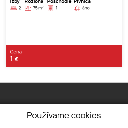
Izby
Rozloha
Poschodie
Pivnica
2
2
75 m
1
áno
Cena
1
€
Používame cookies
1, 06601 Humenné