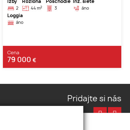
Izby
Rozloha
Poschodie
Inž. siete
2
2
44 m
3
áno
Loggia
áno
Cena
79 000
€
Pridajte si nás