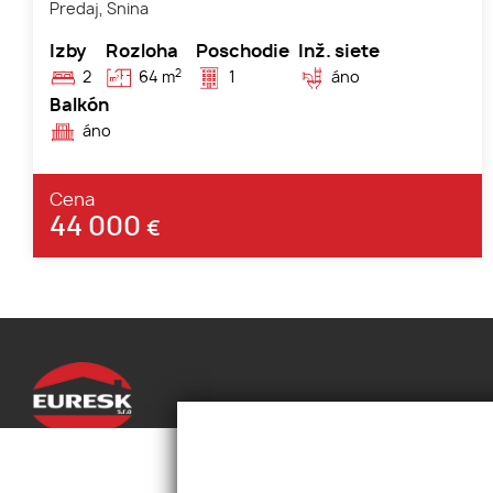
Predaj, Snina
Izby
Rozloha
Poschodie
Inž. siete
2
2
64 m
1
áno
Balkón
áno
Cena
44 000
€
Úvod
Služby
Gorkého 