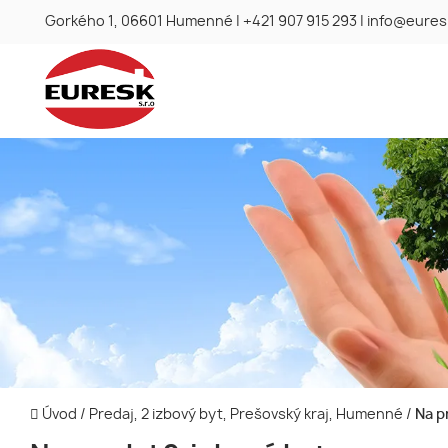
Gorkého 1, 06601 Humenné
|
+421 907 915 293
|
info@eures
Úvod
/
Predaj, 2 izbový byt, Prešovský kraj, Humenné
/
Na pr