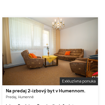
Exkluzívna ponuka
Na predaj 2-izbový byt v Humennom.
Predaj, Humenné