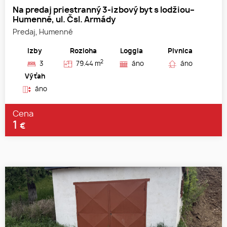
Na predaj priestranný 3-izbový byt s lodžiou–
Humenné, ul. Čsl. Armády
Predaj, Humenné
Izby
Rozloha
Loggia
Pivnica
2
3
79.44 m
áno
áno
Výťah
áno
Cena
1
€