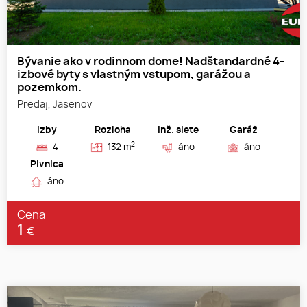
Bývanie ako v rodinnom dome! Nadštandardné 4-
izbové byty s vlastným vstupom, garážou a
pozemkom.
Predaj, Jasenov
Izby
Rozloha
Inž. siete
Garáž
2
4
132 m
áno
áno
Pivnica
áno
Cena
1
€