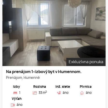
Exkluzívna ponuka
Na prenájom 1-izbový byt v Humennom.
Prenájom, Humenné
Izby
Rozloha
Inž. siete
Pivnica
2
1
33 m
áno
áno
Výťah
áno