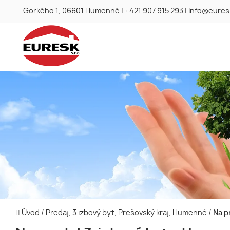
Gorkého 1, 06601 Humenné
|
+421 907 915 293
|
info@eures
Úvod
/
Predaj, 3 izbový byt, Prešovský kraj, Humenné
/
Na p