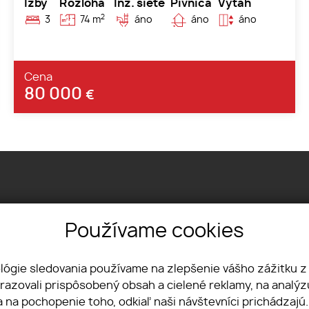
Izby
Rozloha
Inž. siete
Pivnica
Výťah
2
3
74 m
áno
áno
áno
Cena
80 000
€
Používame cookies
1, 06601 Humenné
915 293
ológie sledovania používame na zlepšenie vášho zážitku z
esk.sk
brazovali prispôsobený obsah a cielené reklamy, na analý
a na pochopenie toho, odkiaľ naši návštevníci prichádzajú