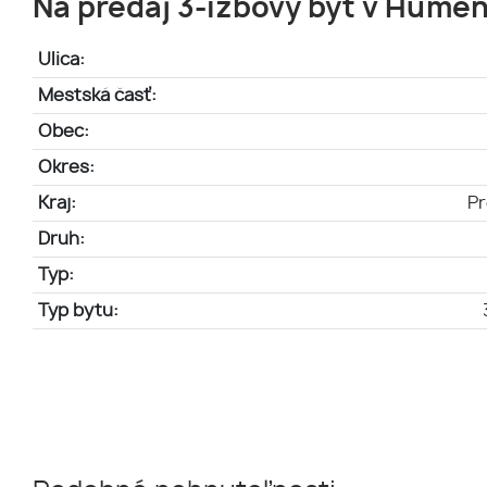
Na predaj 3-izbový byt v Hume
Ulica:
Mestská časť:
Obec:
Okres:
Kraj:
Pr
Druh:
Typ:
Typ bytu: