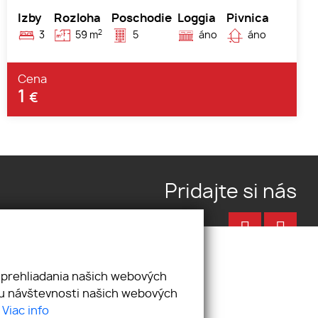
Izby
Rozloha
Poschodie
Loggia
Pivnica
2
3
59 m
5
áno
áno
Cena
1
€
Pridajte si nás
 prehliadania našich webových
zu návštevnosti našich webových
.
Viac info