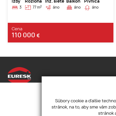
Izby
Rozloha
Inž. siete
Balkón
Pivnica
2
3
77 m
áno
áno
áno
Cena
110 000
€
Úvod
Služby
Gorkého 
O nás
Dopyt
+421 907 
Súbory cookie a ďalšie techn
Financovanie
Kontakt
info@eur
stránok, na to, aby sme vám zo
GDPR
Cookies
stránok 