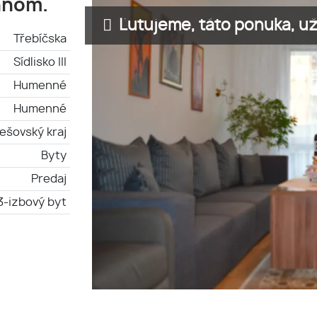
nnom.
Ľutujeme, táto ponuka, už 
Třebíčska
Sídlisko III
Humenné
Humenné
ešovský kraj
Byty
Predaj
3-izbový byt