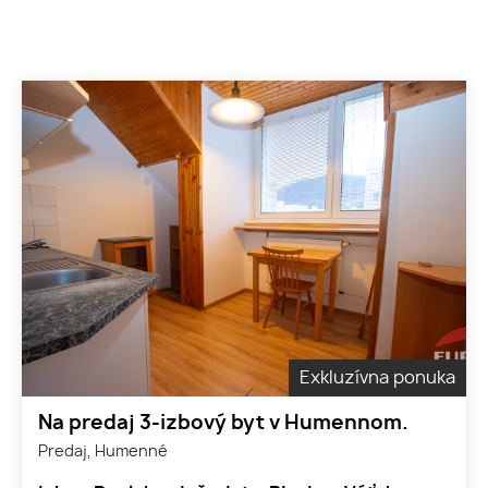
Exkluzívna ponuka
Na predaj 3-izbový byt v Humennom.
Predaj, Humenné