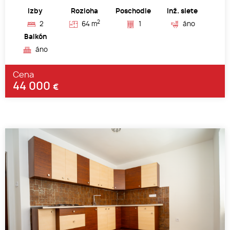
Izby
Rozloha
Poschodie
Inž. siete
2
2
64 m
1
áno
Balkón
áno
Cena
44 000
€