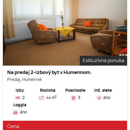
Exkluzívna ponuka
Na predaj 2-izbový byt v Humennom.
Predaj, Humenné
Izby
Rozloha
Poschodie
Inž. siete
2
2
44 m
3
áno
Loggia
áno
Cena