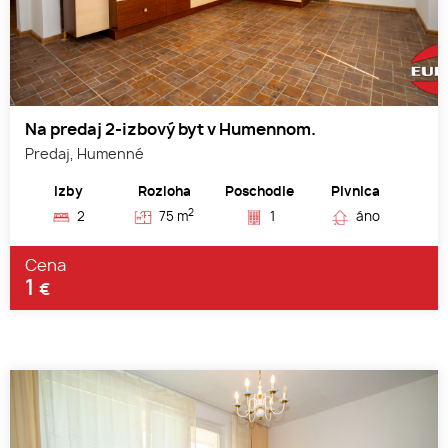
Na predaj 2-izbový byt v Humennom.
Predaj, Humenné
Izby
Rozloha
Poschodie
Pivnica
2
2
75 m
1
áno
Cena
1
€