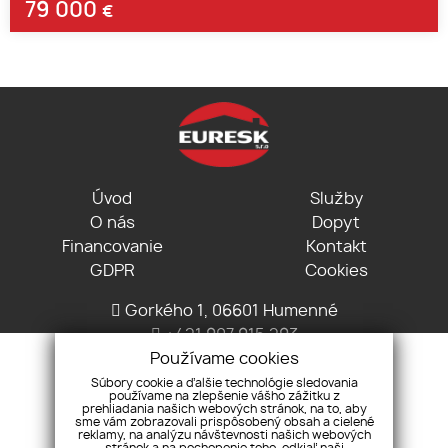
79 000
€
Úvod
Služby
O nás
Dopyt
Financovanie
Kontakt
GDPR
Cookies
Gorkého 1, 06601 Humenné
+421 907 915 293
Používame cookies
info@euresk.sk
Súbory cookie a ďalšie technológie sledovania
používame na zlepšenie vášho zážitku z
prehliadania našich webových stránok, na to, aby
sme vám zobrazovali prispôsobený obsah a cielené
reklamy, na analýzu návštevnosti našich webových