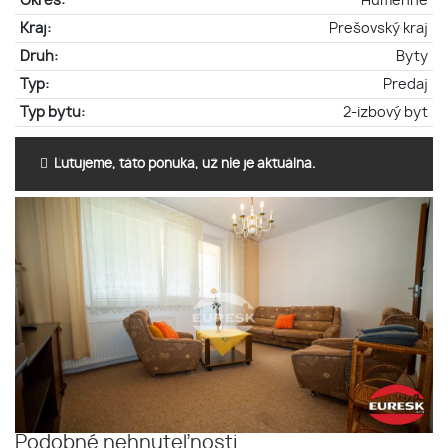
Okres:
Humenné
Kraj:
Prešovský kraj
Druh:
Byty
Typ:
Predaj
Typ bytu:
2-izbový byt
Ľutujeme, táto ponuka, už nie je aktuálna.
Podobné nehnuteľnosti