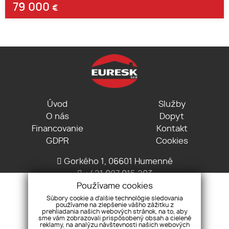
79 000
€
Úvod
Služby
O nás
Dopyt
Financovanie
Kontakt
GDPR
Cookies
Gorkého 1, 06601 Humenné
+421 907 915 293
info@euresk.sk
Používame cookies
Súbory cookie a ďalšie technológie sledovania
používame na zlepšenie vášho zážitku z
prehliadania našich webových stránok, na to, aby
sme vám zobrazovali prispôsobený obsah a cielené
reklamy, na analýzu návštevnosti našich webových