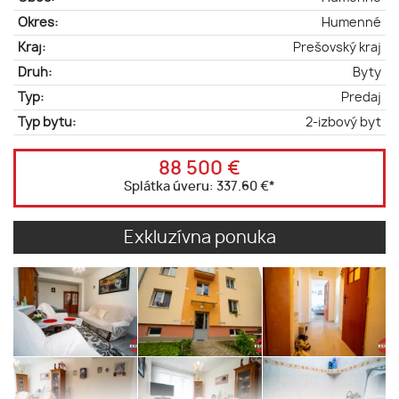
Okres:
Humenné
Kraj:
Prešovský kraj
Druh:
Byty
Typ:
Predaj
Typ bytu:
2-izbový byt
88 500 €
Splátka úveru:
337.60 €
*
Exkluzívna ponuka