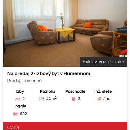
Exkluzívna ponuka
Na predaj 2-izbový byt v Humennom.
Predaj, Humenné
Izby
Rozloha
Poschodie
Inž. siete
2
2
44 m
3
áno
Loggia
áno
Cena