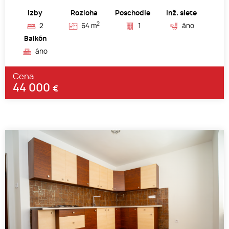
Izby
Rozloha
Poschodie
Inž. siete
2
2
64 m
1
áno
Balkón
áno
Cena
44 000
€