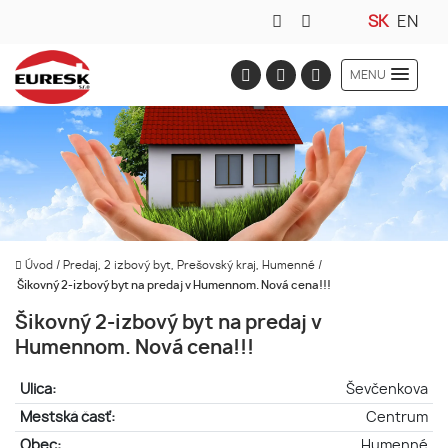
SK
EN
MENU
Úvod
/
Predaj, 2 izbový byt, Prešovský kraj, Humenné
/
Šikovný 2-izbový byt na predaj v Humennom. Nová cena!!!
Šikovný 2-izbový byt na predaj v
Humennom. Nová cena!!!
Ulica:
Ševčenkova
Mestská časť:
Centrum
Obec:
Humenné