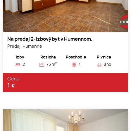
Na predaj 2-izbový byt v Humennom.
Predaj, Humenné
Izby
Rozloha
Poschodie
Pivnica
2
2
75 m
1
áno
Cena
1
€