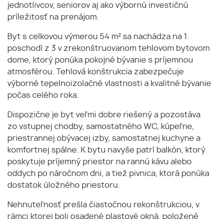
jednotlivcov, seniorov aj ako výbornú investičnú
príležitosť na prenájom.
Byt s celkovou výmerou 54 m² sa nachádza na 1.
poschodí z 3 v zrekonštruovanom tehlovom bytovom
dome, ktorý ponúka pokojné bývanie s príjemnou
atmosférou. Tehlová konštrukcia zabezpečuje
výborné tepelnoizolačné vlastnosti a kvalitné bývanie
počas celého roka.
Dispozične je byt veľmi dobre riešený a pozostáva
zo vstupnej chodby, samostatného WC, kúpeľne,
priestrannej obývacej izby, samostatnej kuchyne a
komfortnej spálne. K bytu navyše patrí balkón, ktorý
poskytuje príjemný priestor na rannú kávu alebo
oddych po náročnom dni, a tiež pivnica, ktorá ponúka
dostatok úložného priestoru.
Nehnuteľnosť prešla čiastočnou rekonštrukciou, v
rámci ktorej boli osadené plastové okná, položené