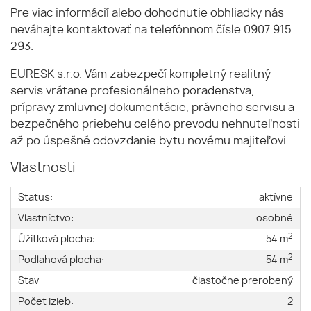
Pre viac informácií alebo dohodnutie obhliadky nás
neváhajte kontaktovať na telefónnom čísle 0907 915
293.
EURESK s.r.o. Vám zabezpečí kompletný realitný
servis vrátane profesionálneho poradenstva,
prípravy zmluvnej dokumentácie, právneho servisu a
bezpečného priebehu celého prevodu nehnuteľnosti
až po úspešné odovzdanie bytu novému majiteľovi.
Vlastnosti
Status:
aktívne
Vlastníctvo:
osobné
2
Úžitková plocha:
54 m
2
Podlahová plocha:
54 m
Stav:
čiastočne prerobený
Počet izieb:
2