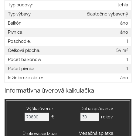
Typ budovy:
tehla
Typ výbavy:
čiastočne vybavený
Balkón:
áno
Pivnica:
áno
Poschodie:
1
2
Celková plocha:
54 m
Počet balkónov:
1
Počet pivníc:
1
Inžinierske siete:
áno
Informatívna úverová kalkulačka
Výška úveru:
Doba splácania:
€
rokov
Mesačná splátka:
Úroková sadzba: