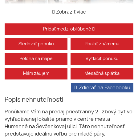
Zobraziť viac
Pridať medzi obľúbené
Sledovať ponuku
Poslať známemu
Poloha na mape
Vytlačiť ponuku
Mám záujem
Mesačná splátka
Zdieľať na Facebooku
Popis nehnuteľnosti
Ponúkame Vám na predaj priestranný 2-izbový byt vo
vyhľadávanej lokalite priamo v centre mesta
Humenné na Ševčenkovej ulici. Táto nehnuteľnosť
predstavuje ideálnu voľbu pre mladé páry,